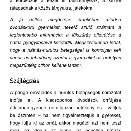
a kórokozók a kezet is beszennyezik, a kézről
rátapadnak a közös tárgyakra, játékokra.
A jó hallás megőrzése érdekében minden
óvodáskorú gyermeket nevelő szülő számára a
legfontosabb információ: a fülszúrás elkerülése a
nátha gyógyításával kezdődik. Megszívlelendő tehát,
hogy a náthás-hurutos betegséget is komolyan kell
venni, és lehetőség szerint a gyermeket az orrfolyás
megszűntéig otthon kellene tartani.
Szájlégzés
A pangó orrváladék a hurutos betegségek sorozatát
indítja el. A kiscsoportos óvodások orrfújása
általában gyenge, nem igazán hatékony, és – valljuk
be őszintén – ha nem figyelmeztetjük a gyereket,
hogy fújja ki az orrát, akkor magától azt nem teszi
meg. Az ideális az lenne, ha egyetlen náthás