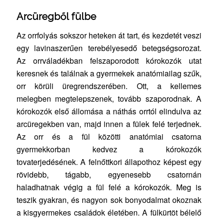
Arcüregből fülbe
Az orrfolyás sokszor heteken át tart, és kezdetét veszi
egy lavinaszerűen terebélyesedő betegségsorozat.
Az orrváladékban felszaporodott kórokozók utat
keresnek és találnak a gyermekek anatómiailag szűk,
orr körüli üregrendszerében. Ott, a kellemes
melegben megtelepszenek, tovább szaporodnak. A
kórokozók első állomása a náthás orrtól elindulva az
arcüregekben van, majd innen a fülek felé terjednek.
Az orr és a fül közötti anatómiai csatorna
gyermekkorban kedvez a kórokozók
tovaterjedésének. A felnőttkori állapothoz képest egy
rövidebb, tágabb, egyenesebb csatornán
haladhatnak végig a fül felé a kórokozók. Meg is
teszik gyakran, és nagyon sok bonyodalmat okoznak
a kisgyermekes családok életében. A fülkürtöt bélelő