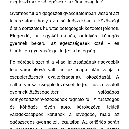
megteszik az első lépéseket az önállóság felé.
Gyermek fül-orr-gégészeti gyakorlatomban viszont azt
tapasztalom, hogy az első időszakban a közösségi
élet a sorozatos hurutos betegségek kezdetét jeleneti.
Elegendő, ha egy-két náthás, orrfolyós, köhögős
gyermek bekerül az egészségesek közé – és
hihetetlen gyorsasággal terjed a betegség.
Felmérések szerint a világ lakosságának nagyobbik
fele városlakóvá vált, és ez maga után vonja a
cseppfertőzések gyakoriságának fokozódását. A
nátha vírusa cseppfertőzéssel terjed, és a zsúfolt
gyermekközösségekben valóságos
környezetszennyeződésnek fogható fel. A tüsszögés
és köhögés révén apró, kórokozóval telített
váladékcseppek kerülnek a levegőbe, majd az
egészséges gyermekek légutaiba. Az orrtörlés során