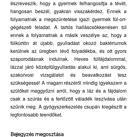
észreveszik, hogy a gyermek felhangosítja a tévét,
hangosan beszél, gyakran visszakérdez. Ennek a
folyamatnak a megszüntetése igazi gyermek fül-orr-
gégészeti feladat. A tartós halláscsökkenésen túl
ennek a folyamatnak a másik veszélye az, hogy a
fülkürtön át újabb, gyulladást okozó baktériumok
kerülnek az üregben lévő folyadékba, és ott gyors
szaporodásnak indulnak. Heves fülfájdalommal,
lázzal járó középfülgyulladás alakul ki, ami sürgős,
szakorvosi vizsgálatot és beavatkozást tesz
szükségessé! A magam részéről mindig igyekszem a
szülőket meggyőzni arról, hogy a láz és a fájdalom
csak a szúrás és a fertőzött váladék leszívása után
szűnik meg. A gyógyszerkezelés csupán kiegészíti a
legfontosabb teendőket.
Bejegyzés megosztása