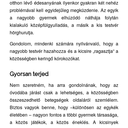
otthon lévő édesanyának ilyenkor gyakran két nehéz
problémával kell egyidejűleg megküzdenie. Az egyik
a nagyobb gyermek elhúzódó náthája folytán
kialakuló középfülgyulladás, a másik a kis testvér
hörghurutja.
Gondolom, mindenki számára nyilvánvaló, hogy a
nagyobb testvér hazahozza és a kicsire „ragasztja” a
közösségben keringő kórokozókat.
Gyorsan terjed
Nem szeretném, ha arra gondolnának, hogy az
óvodába járást csak a lehetséges, a közösségben
összeszedhető betegségek oldaláról szemlélem.
Biztos vagyok benne, hogy –különösen az egykék
életében – nagyon fontos a többi gyermek társasága,
a közös játékok, a közös éneklés. A kicsinyek