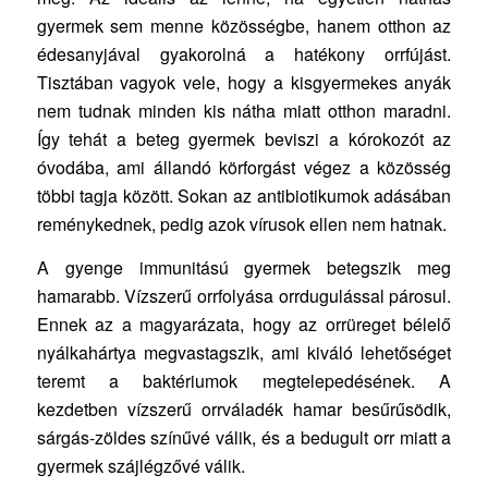
gyermek sem menne közösségbe, hanem otthon az
édesanyjával gyakorolná a hatékony orrfújást.
Tisztában vagyok vele, hogy a kisgyermekes anyák
nem tudnak minden kis nátha miatt otthon maradni.
Így tehát a beteg gyermek beviszi a kórokozót az
óvodába, ami állandó körforgást végez a közösség
többi tagja között. Sokan az antibiotikumok adásában
reménykednek, pedig azok vírusok ellen nem hatnak.
A gyenge immunitású gyermek betegszik meg
hamarabb. Vízszerű orrfolyása orrdugulással párosul.
Ennek az a magyarázata, hogy az orrüreget bélelő
nyálkahártya megvastagszik, ami kiváló lehetőséget
teremt a baktériumok megtelepedésének. A
kezdetben vízszerű orrváladék hamar besűrűsödik,
sárgás-zöldes színűvé válik, és a bedugult orr miatt a
gyermek szájlégzővé válik.