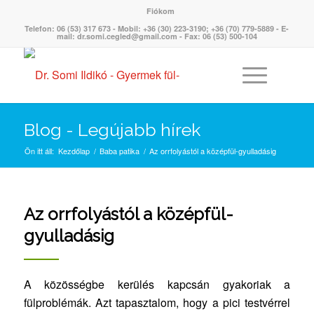
Fiókom
Telefon: 06 (53) 317 673 - Mobil: +36 (30) 223-3190; +36 (70) 779-5889 - E-
mail: dr.somi.cegled@gmail.com - Fax: 06 (53) 500-104
Blog - Legújabb hírek
Ön itt áll:
Kezdőlap
/
Baba patika
/
Az orrfolyástól a középfül-gyulladásig
Az orrfolyástól a középfül-
gyulladásig
A közösségbe kerülés kapcsán gyakoriak a
fülproblémák. Azt tapasztalom, hogy a pici testvérrel