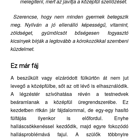
melegíteni, mert az javítja a középfül szellőzését.
Szerencse, hogy nem minden gyermek betegszik
meg. Nyilván a jó ellenálló képességű, vitamint,
zöldséget, gyümölcsöt bőségesen fogyasztó
kicsinyek bírják a legtovább a kórokozókkal szembeni
küzdelmet.
Ez már fáj
A beszűkült vagy elzáródott fülkürtön át nem jut
levegő a középfülbe, sőt az ott lévő is elhasználódik.
A légzéstér szívóhatása révén a testnedvek
beáramlanak a középfül üregrendszerébe. Ez
kezdetben ritkán jár fájdalommal, de egy-egy hasító
fülfájás ilyenkor is előfordul. Enyhe
halláscsökkenéssel kezdődik, majd egyre fokozódó
hallásproblémává fajul. A szülők többnyire