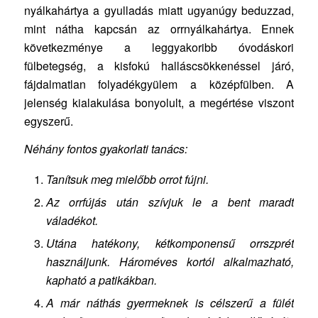
nyálkahártya a gyulladás miatt ugyanúgy beduzzad,
mint nátha kapcsán az orrnyálkahártya. Ennek
következménye a leggyakoribb óvodáskori
fülbetegség, a kisfokú halláscsökkenéssel járó,
fájdalmatlan folyadékgyülem a középfülben. A
jelenség kialakulása bonyolult, a megértése viszont
egyszerű.
Néhány fontos gyakorlati tanács:
Tanítsuk meg mielőbb orrot fújni.
Az orrfújás után szívjuk le a bent maradt
váladékot.
Utána hatékony, kétkomponensű orrszprét
használjunk. Hároméves kortól alkalmazható,
kapható a patikákban.
A
már náthás gyermeknek is célszerű a fülét