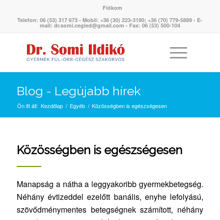
Fiókom
Telefon: 06 (53) 317 673 - Mobil: +36 (30) 223-3190; +36 (70) 779-5889 - E-
mail: dr.somi.cegled@gmail.com - Fax: 06 (53) 500-104
Blog - Legújabb hírek
Ön itt áll:
Kezdőlap
/
Egyéb
/
Közösségben is egészségesen
Közösségben is egészségesen
Manapság a nátha a leggyakoribb gyermekbetegség.
Néhány évtizeddel ezelőtt banális, enyhe lefolyású,
szövődménymentes betegségnek számított, néhány