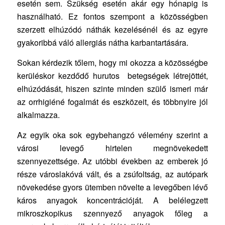
esetén sem. Szükség esetén akár egy hónapig is
használható. Ez fontos szempont a közösségben
szerzett elhúzódó náthák kezelésénél és az egyre
gyakoribbá váló allergiás nátha karbantartására.
Sokan kérdezik tőlem, hogy mi okozza a közösségbe
kerüléskor kezdődő hurutos betegségek létrejöttét,
elhúzódását, hiszen szinte minden szülő ismeri már
az orrhigiéné fogalmát és eszközeit, és többnyire jól
alkalmazza.
Az egyik oka sok egybehangzó vélemény szerint a
városi levegő hirtelen megnövekedett
szennyezettsége. Az utóbbi években az emberek jó
része városlakóvá vált, és a zsúfoltság, az autópark
növekedése gyors ütemben növelte a levegőben lévő
káros anyagok koncentrációját. A belélegzett
mikroszkopikus szennyező anyagok főleg a