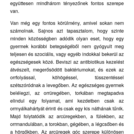
együttesen mindhárom tényezőnek fontos szerepe
van.
Van még egy fontos körülmény, amivel sokan nem
számolnak. Sajnos azt tapasztalom, hogy szinte
minden közösségben adódik olyan eset, hogy egy
gyermek korábbi betegségéből nem gyógyult meg
teljesen és szociális, vagy egyéb indokkal bekerül az
egészségesek közé. Beviszi az antibiotikus kezelést
átvészelt, megerősödött baktériumokat, és ezek az
orrfolyással, köhögéssel, tüsszentéssel
szétszóródnak a levegőben. Az egészséges gyermek
belélegzi, az orrüregében, torkában megtapadva
elindul egy folyamat, ami kezdetben csak az
orrnyálkahártyát érinti és csak egy kis náthának tűnik.
Majd folytatódik az arcüregekben, a fülekben, az
orrmandulában, a torokban, gégében, a légcsőben és
a hörgőkben. Az arcüregek góc szerepe különösen