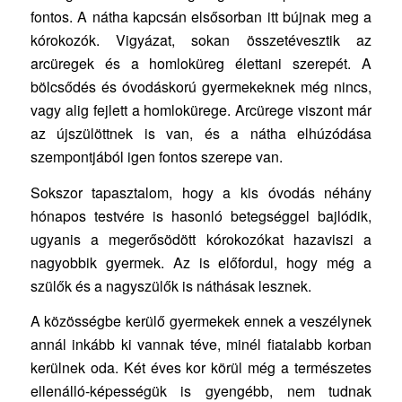
fontos. A nátha kapcsán elsősorban itt bújnak meg a
kórokozók. Vigyázat, sokan összetévesztik az
arcüregek és a homloküreg élettani szerepét. A
bölcsődés és óvodáskorú gyermekeknek még nincs,
vagy alig fejlett a homlokürege. Arcürege viszont már
az újszülöttnek is van, és a nátha elhúzódása
szempontjából igen fontos szerepe van.
Sokszor tapasztalom, hogy a kis óvodás néhány
hónapos testvére is hasonló betegséggel bajlódik,
ugyanis a megerősödött kórokozókat hazaviszi a
nagyobbik gyermek. Az is előfordul, hogy még a
szülők és a nagyszülők is náthásak lesznek.
A közösségbe kerülő gyermekek ennek a veszélynek
annál inkább ki vannak téve, minél fiatalabb korban
kerülnek oda. Két éves kor körül még a természetes
ellenálló-képességük is gyengébb, nem tudnak