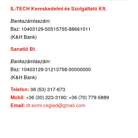
IL-TECH Kereskedelmi és Szolgáltató Kft.
Bankszámlaszám:
Bsz: 10403129-50515755-
88661011
(K&H Bank)
Sanatió Bt.
Bankszámlaszám:
Bsz: 10403129-31213758-00000000
(K&H Bank)
Telefon:
06 (53) 317-673
Mobil:
+36 (30) 223-3190; +36 (70) 779-5889
Email:
dr.somi.cegled@gmail.com