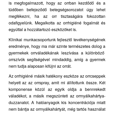
is megfogalmazott, hogy az orrban kezdődő és a
tüdőben befejeződő betegségsorozatot úgy lehet
megfékezni, ha az orr tisztaságára fokozottan
odafigyelünk. Megalkotta az orrhigiéné fogalmát és
egyúttal a hozzátartozó eszközöket is.
Klinikai munkacsoportunk fejlesztő tevékenységének
eredménye, hogy ma már szinte természetes dolog a
gyermekek orrváladékának leszívása a különböző
orrszívók segítségével mindaddig, amíg a gyermek
nem tudja alaposan kifújni az orrát.
Az orrhigiéné másik hatékony eszköze az orrcseppek
helyett az az orrspray, amit mi állítottunk össze. Két
komponense közül az egyik oldja a bennrekedt
váladékot, a másik megszünteti az orrnyálkahártya-
duzzanatot. A hatóanyagok kis koncentrációja miatt
nem bántja az orrnyálkahártyát, még tartós használat