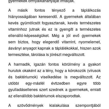
gyermekek orrnyálkahártyáját irritálják.
A másik fontos tényező a táplálkozás
hiányosságában keresendő. A gyermekek általában
kevés gyümölcsöt fogyasztanak, kevés természetes
vitaminhoz jutnak és ez is gyengíti a természetes
ellenálló-képességüket. Még a jól evő gyermekek
sem biztos, hogy elegendő vitamint, nyomelemet,
ásványi anyagot kapnak a táplálékokkal, hiszen azok
termesztése, tárolása is jórészt megváltozott.
A harmadik, igazán fontos körülmény a gyakori
hurutok okaként az a tény, hogy a kórokozók (vírusok
és baktériumok) viselkedése is megváltozott. Az
utóbbi egy-másfél évtizedben egyre több
gyulladásellenes szert szednek a gyermekek, emiatt
az ellenállóbb baktériumok elszaporodtak.
A szövődmények kialakulása szempontjából