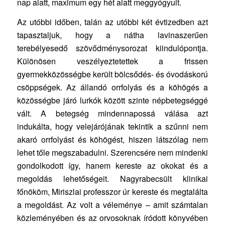
nap alatt, maximum egy hét alatt meggyógyult.
Az utóbbi időben, talán az utóbbi két évtizedben azt
tapasztaljuk, hogy a nátha lavinaszerűen
terebélyesedő szövődménysorozat kiindulópontja.
Különösen veszélyeztetettek a frissen
gyermekközösségbe került bölcsődés- és óvodáskorú
csöppségek. Az állandó orrfolyás és a köhögés a
közösségbe járó lurkók között szinte népbetegséggé
vált. A betegség mindennapossá válása azt
indukálta, hogy velejárójának tekintik a szűnni nem
akaró orrfolyást és köhögést, hiszen látszólag nem
lehet tőle megszabadulni. Szerencsére nem mindenki
gondolkodott így, hanem kereste az okokat és a
megoldás lehetőségeit. Nagyrabecsült klinikai
főnököm, Miriszlai professzor úr kereste és megtalálta
a megoldást. Az volt a véleménye – amit számtalan
közleményében és az orvosoknak íródott könyvében