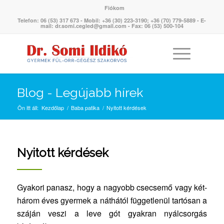
Fiókom
Telefon: 06 (53) 317 673 - Mobil: +36 (30) 223-3190; +36 (70) 779-5889 - E-
mail: dr.somi.cegled@gmail.com - Fax: 06 (53) 500-104
Blog - Legújabb hírek
Ön itt áll:
Kezdőlap
/
Baba patika
/
Nyitott kérdések
Nyitott kérdések
Gyakori panasz, hogy a nagyobb csecsemő vagy két-
három éves gyermek a náthától függetlenül tartósan a
száján veszi a leve gót gyakran nyálcsorgás