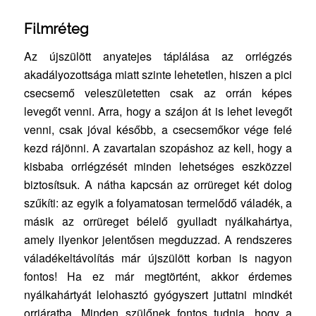
Filmréteg
Az újszülött anyatejes táplálása az orrlégzés
akadályozottsága miatt szinte lehetetlen, hiszen a pici
csecsemő veleszületetten csak az orrán képes
levegőt venni. Arra, hogy a szájon át is lehet levegőt
venni, csak jóval később, a csecsemőkor vége felé
kezd rájönni. A zavartalan szopáshoz az kell, hogy a
kisbaba orrlégzését minden lehetséges eszközzel
biztosítsuk. A nátha kapcsán az orrüreget két dolog
szűkíti: az egyik a folyamatosan termelődő váladék, a
másik az orrüreget bélelő gyulladt nyálkahártya,
amely ilyenkor jelentősen megduzzad. A rendszeres
váladékeltávolítás már újszülött korban is nagyon
fontos! Ha ez már megtörtént, akkor érdemes
nyálkahártyát lelohasztó gyógyszert juttatni mindkét
orrjáratba. Minden szülőnek fontos tudnia, hogy a