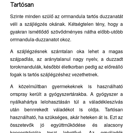
Tartósan
Szinte minden szülő az orrmandula tartós duzzanatát
véli a szájlégzés okának. Kétségtelen tény, hogy a
gyakran ismétlődő szövődményes nátha előbb-utóbb
orrmandula-duzzanatot okoz.
A szájlégzésnek számtalan oka lehet a magas
szájpadlás, az aránytalanul nagy nyelv, a duzzadt
torokmandulák, későbbi életkorban pedig az előreálló
fogak is tartós szájlégzéshez vezethetnek.
A közelmúltban gyermekeknek is használható
orrspray került a gyógyszertárakba. A gyógyszer a
nyálkahártya lelohasztásán túl a váladékleszívás
után bennrekedt váladékot is oldja. Tartósan
használható, ha szükséges, akár heteken át is. Ezt az
összetevők jó együttműködése és alacsony
koncentrációja teszi lehetővé. Az orrváladék