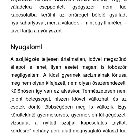
váladékra cseppentett gyógyszer nem tud
kapcsolatba kerülni az orrüreget bélelő gyulladt
nyálkahártyával, mert a váladék – mint egy filmréteg –
távol tartja a gyógyszert.
Nyugalom!
A szájlégzés teljesen ártalmatlan, idővel megszűnő
állapot is lehet, ilyen esetet magam is többször
megfigyeltem. A kicsi gyermek arcizmainak tónusa
még nem olyan kifejezett, nem olyan összerendezett.
Különösen így van ez alváskor. Természetesen nem
jelent betegséget, hiszen idővel változhat, és az
esetek döntő többségében meg is változik. Egy
körültekintő gyermekorvos, gyermek orr-fül-gégészeti
vizsgálat a nyitott szájjal kapcsolatos „nyitott
kérdésre” néhány perc alatt megnyugtató választ tud