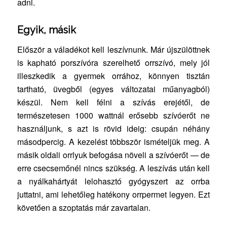
adni.
Egyik, másik
Először a váladékot kell leszívnunk. Már újszülöttnek
is kapható porszívóra szerelhető orrszívó, mely jól
illeszkedik a gyermek orrához, könnyen tisztán
tartható, üvegből (egyes változatai műanyagból)
készül. Nem kell félni a szívás erejétől, de
természetesen 1000 wattnál erősebb szívóerőt ne
használjunk, s azt is rövid ideig: csupán néhány
másodpercig. A kezelést többször ismételjük meg. A
másik oldali orrlyuk befogása növeli a szívóerőt — de
erre csecsemőnél nincs szükség. A leszívás után kell
a nyálkahártyát lelohasztó gyógyszert az orrba
juttatni, ami lehetőleg hatékony orrpermet legyen. Ezt
követően a szoptatás már zavartalan.