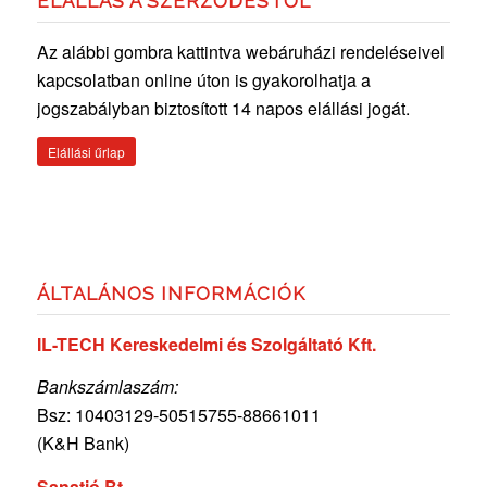
ELÁLLÁS A SZERZŐDÉSTŐL
Az alábbi gombra kattintva webáruházi rendeléseivel
kapcsolatban online úton is gyakorolhatja a
jogszabályban biztosított 14 napos elállási jogát.
Elállási űrlap
ÁLTALÁNOS INFORMÁCIÓK
IL-TECH Kereskedelmi és Szolgáltató Kft.
Bankszámlaszám:
Bsz: 10403129-50515755-
88661011
(K&H Bank)
Sanatió Bt.