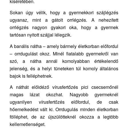
kíséretében.
Sokan úgy vélik, hogy a gyermekkori szájlégzés
ugyanaz, mint a gátolt orrlégzés. A nehezített
orrlégzés nagyon gyakori oka, hogy a gyermek
tartósan nyitott szájjal lélegzik.
A banális nátha – amely bármely életkorban előfordul
– orrdugulást okoz. Minél fiatalabb gyermekről van
szó, a nátha annál komolyabban értékelendő
jelenség, és a helyi tüneteken túl komoly általános
bajok is felléphetnek.
A náthát előidéző vírusfertőzés pici csecsemőnél
magas lázat okozhat. Nagyobb gyermeknél
ugyanilyen vírusfertőzés előfordul, de csak
hőemelkedést vált ki. Orrdugulás minden életkorban
fölléphet, de az újszülötteknél okozza a legtöbb
kellemetlenséget.