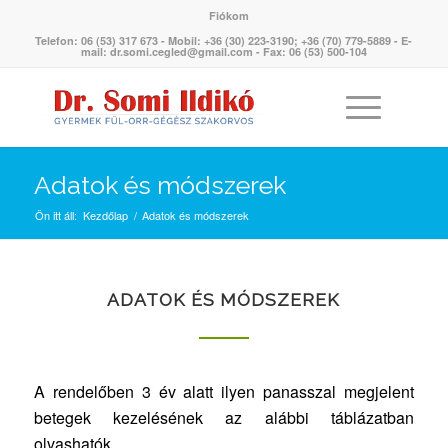
Fiókom
Telefon: 06 (53) 317 673 - Mobil: +36 (30) 223-3190; +36 (70) 779-5889 - E-
mail: dr.somi.cegled@gmail.com - Fax: 06 (53) 500-104
Adatok és módszerek
Ön itt áll:
Kezdőlap
/
Adatok és módszerek
ADATOK ÉS MÓDSZEREK
A rendelőben 3 év alatt ilyen panasszal megjelent
betegek kezelésének az alábbi táblázatban
olvashatók.