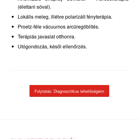
(élettani sóval).
Lokális meleg, illétve polarizált fényterápia.
Proetz-féle vácuumos arcüregöblítés.
Terápiás javaslat otthonra.
Utógondozás, késői ellenőrzés.
Folytatás: Diagnosztikus lehetőségeim