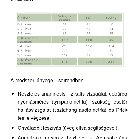
A módszer lényege – sorrendben
Részletes anamnésis, fizikális vizsgálat, dobüregi
nyomásmérés (tympanometria), szükség esetén
hallásvizsgálat (tisztahang audiometria) és Prick-
test elvégzése.
Orrváladék leszívás (üveg oliva segítségével).
Anemizáló orrspray bevitele. – Aerosolterápia