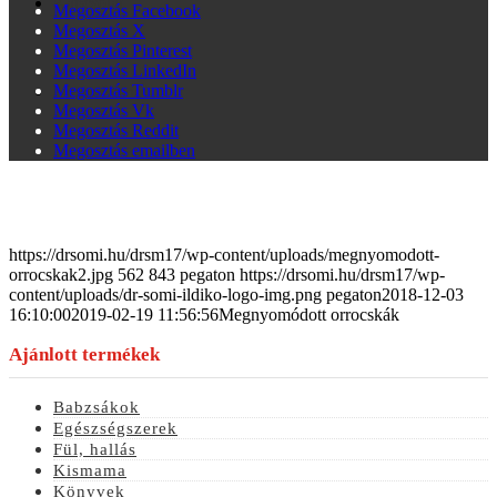
Kapcsolat
Megosztás Facebook
Megosztás X
Megosztás Pinterest
Megosztás LinkedIn
Megosztás Tumblr
Menu
Menu
Megosztás Vk
Megosztás Reddit
Megosztás emailben
https://drsomi.hu/drsm17/wp-content/uploads/megnyomodott-
orrocskak2.jpg
562
843
pegaton
https://drsomi.hu/drsm17/wp-
content/uploads/dr-somi-ildiko-logo-img.png
pegaton
2018-12-03
16:10:00
2019-02-19 11:56:56
Megnyomódott orrocskák
Ajánlott termékek
Babzsákok
Egészségszerek
Fül, hallás
Kismama
Könyvek