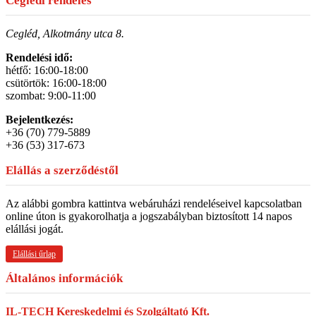
Ceglédi rendelés
Cegléd, Alkotmány utca 8.
Rendelési idő:
hétfő: 16:00-18:00
csütörtök: 16:00-18:00
szombat: 9:00-11:00
Bejelentkezés:
+36 (70) 779-5889
+36 (53) 317-673
Elállás a szerződéstől
Az alábbi gombra kattintva webáruházi rendeléseivel kapcsolatban
online úton is gyakorolhatja a jogszabályban biztosított 14 napos
elállási jogát.
Elállási űrlap
Általános információk
IL-TECH Kereskedelmi és Szolgáltató Kft.