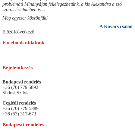
problémát! Mindnyájan fellélegezhetünk, a kis Alexandra a szó
szoros értelmében is…
Még egyszer köszönjük!
A Kovács család
Előző
Következő
Facebook oldalunk
Bejelentkezés
Budapesti rendelés
+36 (70) 779 5892
Siklósi Szilvia
Ceglédi rendelés
+36 (70) 779-5889
+36 (53) 317-673
Budapesti rendelés