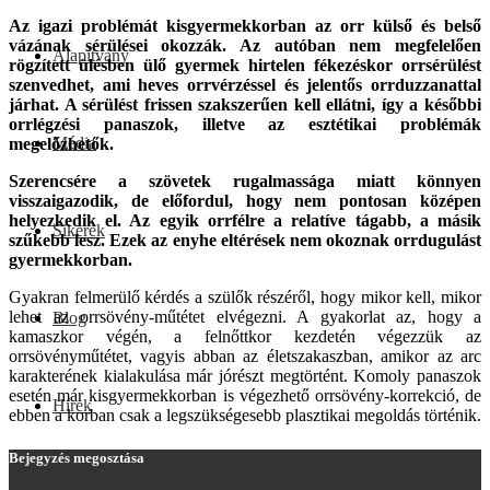
Az igazi problémát kisgyermekkorban az orr külső és belső
vázának sérülései okozzák. Az autóban nem megfelelően
Alapítvány
rögzített ülésben ülő gyermek hirtelen fékezéskor orrsérülést
szenvedhet, ami heves orrvérzéssel és jelentős orrduzzanattal
járhat. A sérülést frissen szakszerűen kell ellátni, így a későbbi
orrlégzési panaszok, illetve az esztétikai problémák
Média
megelőzhetők.
Szerencsére a szövetek rugalmassága miatt könnyen
visszaigazodik, de előfordul, hogy nem pontosan középen
helyezkedik el. Az egyik orrfélre a relatíve tágabb, a másik
Sikerek
szűkebb lesz. Ezek az enyhe eltérések nem okoznak orrdugulást
gyermekkorban.
Gyakran felmerülő kérdés a szülők részéről, hogy mikor kell, mikor
lehet az orrsövény-műtétet elvégezni. A gyakorlat az, hogy a
Blog
kamaszkor végén, a felnőttkor kezdetén végezzük az
orrsövényműtétet, vagyis abban az életszakaszban, amikor az arc
karakterének kialakulása már jórészt megtörtént. Komoly panaszok
esetén már kisgyermekkorban is végezhető orrsövény-korrekció, de
Hírek
ebben a korban csak a legszükségesebb plasztikai megoldás történik.
Bejegyzés megosztása