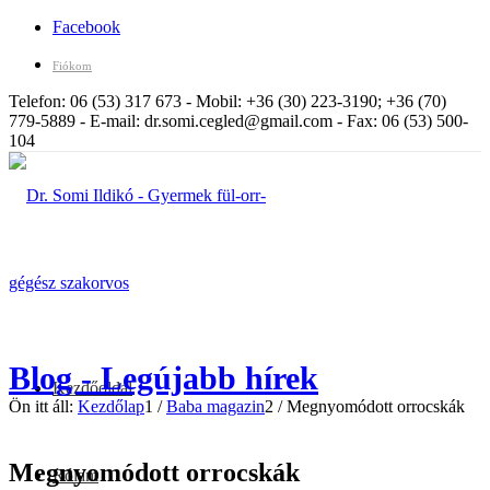
Facebook
Fiókom
Telefon: 06 (53) 317 673 - Mobil: +36 (30) 223-3190; +36 (70)
779-5889 - E-mail: dr.somi.cegled@gmail.com - Fax: 06 (53) 500-
104
Blog - Legújabb hírek
Kezdőoldal
Ön itt áll:
Kezdőlap
1
/
Baba magazin
2
/
Megnyomódott orrocskák
Megnyomódott orrocskák
Rólam