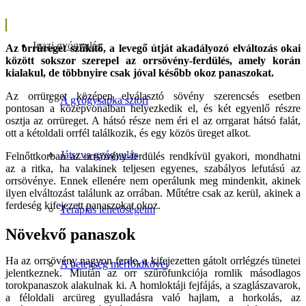
Igazi gyógyulás
Az orrüreget szűkítő, a levegő útját akadályozó elváltozás okai
között sokszor szerepel az orrsövény-ferdülés, amely korán
kialakul, de többnyire csak jóval később okoz panaszokat.
Az orrüreget középen elválasztó sövény szerencsés esetben
A gyógysapka sztori
pontosan a középvonalban helyezkedik el, és két egyenlő részre
osztja az orrüreget. A hátsó része nem éri el az orrgarat hátsó falát,
ott a kétoldali orrfél találkozik, és egy közös üreget alkot.
Játszva gyógyulás
Felnőttkorban az orrsövény-ferdülés rendkívül gyakori, mondhatni
az a ritka, ha valakinek teljesen egyenes, szabályos lefutású az
orrsövénye. Ennek ellenére nem operálunk meg mindenkit, akinek
ilyen elváltozást találunk az orrában. Műtétre csak az kerül, akinek a
ferdeség kifejezett panaszokat okoz.
Terápiás lehetőségeim
Növekvő panaszok
Ha az orrsövény nagyon ferde, a kifejezetten gátolt orrlégzés tünetei
A betegség mérföldkövei
jelentkeznek. Miután az orr szűrőfunkciója romlik másodlagos
torokpanaszok alakulnak ki. A homloktáji fejfájás, a szaglászavarok,
a féloldali arcüreg gyulladásra való hajlam, a horkolás, az