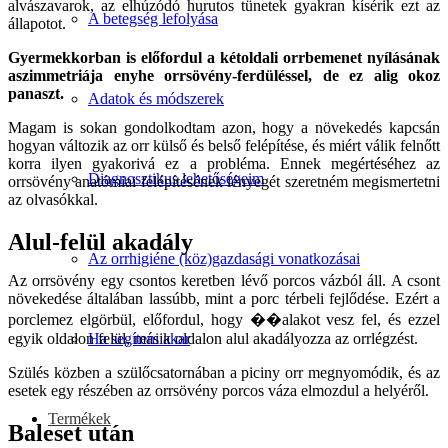
alvászavarok, az elhúzódó hurutos tünetek gyakran kísérik ezt az
A betegség lefolyása
állapotot.
Gyermekkorban is előfordul a kétoldali orrbemenet nyílásának
aszimmetriája enyhe orrsövény-ferdüléssel, de ez alig okoz
panaszt.
Adatok és módszerek
Magam is sokan gondolkodtam azon, hogy a növekedés kapcsán
hogyan változik az orr külső és belső felépítése, és miért válik felnőtt
korra ilyen gyakorivá ez a probléma. Ennek megértéséhez az
Diagnosztikus lehetőségeim
orrsövény anatómiai felépítésének lényegét szeretném megismertetni
az olvasókkal.
Alul-felül akadály
Az orrhigiéne (köz)gazdasági vonatkozásai
Az orrsövény egy csontos keretben lévő porcos vázból áll. A csont
növekedése általában lassúbb, mint a porc térbeli fejlődése. Ezért a
porclemez elgörbül, előfordul, hogy ��alakot vesz fel, és ezzel
egyik oldalon felül, másik oldalon alul akadályozza az orrlégzést.
Ha segíteni akar
Szülés közben a szülőcsatornában a piciny orr megnyomódik, és az
esetek egy részében az orrsövény porcos váza elmozdul a helyéről.
Termékek
Baleset után