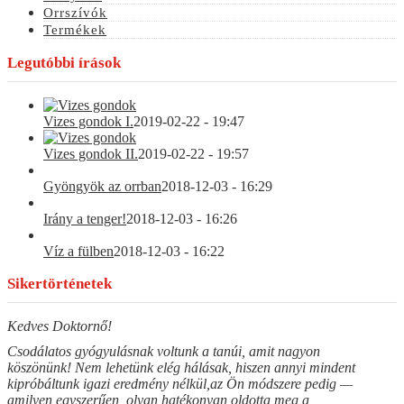
Orrszívók
Termékek
Legutóbbi írások
Vizes gondok I.
2019-02-22 - 19:47
Vizes gondok II.
2019-02-22 - 19:57
Gyöngyök az orrban
2018-12-03 - 16:29
Irány a tenger!
2018-12-03 - 16:26
Víz a fülben
2018-12-03 - 16:22
Sikertörténetek
Kedves Doktornő!
Csodálatos gyógyulásnak voltunk a tanúi, amit nagyon
köszönünk! Nem lehetünk elég hálásak, hiszen annyi mindent
kipróbáltunk igazi eredmény nélkül,az Ön módszere pedig —
amilyen egyszerűen, olyan hatékonyan oldotta meg a