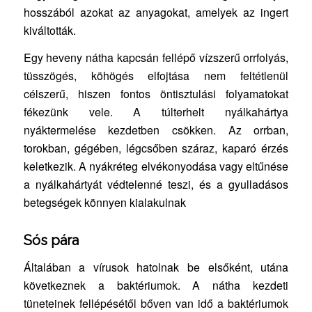
hosszából azokat az anyagokat, amelyek az ingert
kiváltották.
Egy heveny nátha kapcsán fellépő vízszerű orrfolyás,
tüsszögés, köhögés elfojtása nem feltétlenül
célszerű, hiszen fontos öntisztulási folyamatokat
fékezünk vele. A túlterhelt nyálkahártya
nyáktermelése kezdetben csökken. Az orrban,
torokban, gégében, légcsőben száraz, kaparó érzés
keletkezik. A nyákréteg elvékonyodása vagy eltűnése
a nyálkahártyát védtelenné teszi, és a gyulladásos
betegségek könnyen kialakulnak
Sós pára
Általában a vírusok hatolnak be elsőként, utána
következnek a baktériumok. A nátha kezdeti
tüneteinek fellépésétől bőven van idő a baktériumok