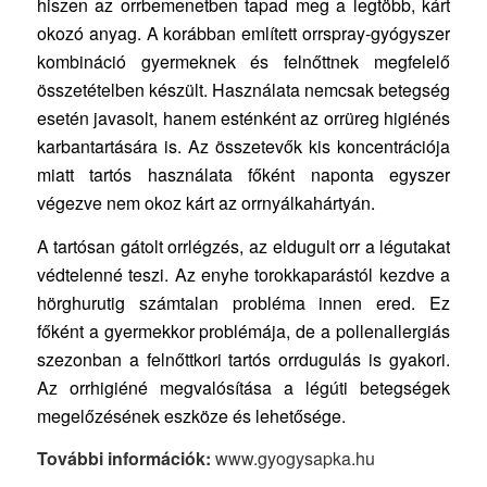
hiszen az orrbemenetben tapad meg a legtöbb, kárt
okozó anyag. A korábban említett orrspray-gyógyszer
kombináció gyermeknek és felnőttnek megfelelő
összetételben készült. Használata nemcsak betegség
esetén javasolt, hanem esténként az orrüreg higiénés
karbantartására is. Az összetevők kis koncentrációja
miatt tartós használata főként naponta egyszer
végezve nem okoz kárt az orrnyálkahártyán.
A tartósan gátolt orrlégzés, az eldugult orr a légutakat
védtelenné teszi. Az enyhe torokkaparástól kezdve a
hörghurutig számtalan probléma innen ered. Ez
főként a gyermekkor problémája, de a pollenallergiás
szezonban a felnőttkori tartós orrdugulás is gyakori.
Az orrhigiéné megvalósítása a légúti betegségek
megelőzésének eszköze és lehetősége.
További információk:
www.gyogysapka.hu