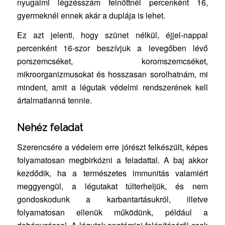
nyugalmi légzésszám felnőttnél percenként 16,
gyermeknél ennek akár a duplája is lehet.
Ez azt jelenti, hogy szünet nélkül, éjjel-nappal
percenként 16-szor beszívjuk a levegőben lévő
porszemcséket, koromszemcséket,
mikroorganizmusokat és hosszasan sorolhatnám, mi
mindent, amit a légutak védelmi rendszerének kell
ártalmatlanná tennie.
Nehéz feladat
Szerencsére a védelem erre jórészt felkészült, képes
folyamatosan megbirkózni a feladattal. A baj akkor
kezdődik, ha a természetes immunitás valamiért
meggyengül, a légutakat túlterheljük, és nem
gondoskodunk a karbantartásukról, illetve
folyamatosan ellenük működünk, például a