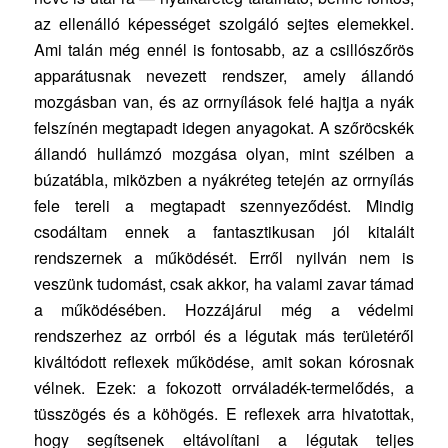
az ellenálló képességet szolgáló sejtes elemekkel.
Ami talán még ennél is fontosabb, az a csillószőrös
apparátusnak nevezett rendszer, amely állandó
mozgásban van, és az orrnyílások felé hajtja a nyák
felszínén megtapadt idegen anyagokat. A szőröcskék
állandó hullámzó mozgása olyan, mint szélben a
búzatábla, miközben a nyákréteg tetején az orrnyílás
fele tereli a megtapadt szennyeződést. Mindig
csodáltam ennek a fantasztikusan jól kitalált
rendszernek a működését. Erről nyilván nem is
veszünk tudomást, csak akkor, ha valami zavar támad
a működésében. Hozzájárul még a védelmi
rendszerhez az orrból és a légutak más területéről
kiváltódott reflexek működése, amit sokan kórosnak
vélnek. Ezek: a fokozott orrváladék-termelődés, a
tüsszögés és a köhögés. E reflexek arra hivatottak,
hogy segítsenek eltávolítani a légutak teljes