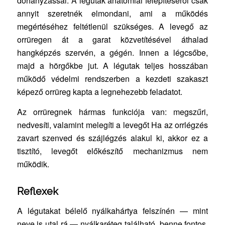
dohányzással. A légutak anatómiai felépítéséről csak
annyit szeretnék elmondani, ami a működés
megértéséhez feltétlenül szükséges. A levegő az
orrüregen át a garat közvetítésével áthalad
hangképzés szervén, a gégén. Innen a légcsőbe,
majd a hörgőkbe jut. A légutak teljes hosszában
működő védelmi rendszerben a kezdeti szakaszt
képező orrüreg kapta a legnehezebb feladatot.
Az orrüregnek hármas funkciója van: megszűri,
nedvesíti, valamint melegíti a levegőt Ha az orrlégzés
zavart szenved és szájlégzés alakul ki, akkor ez a
tisztító, levegőt előkészítő mechanizmus nem
működik.
Reflexek
A légutakat bélelő nyálkahártya felszínén — mint
neve is utal rá — nyálkaréteg található, benne fontos,