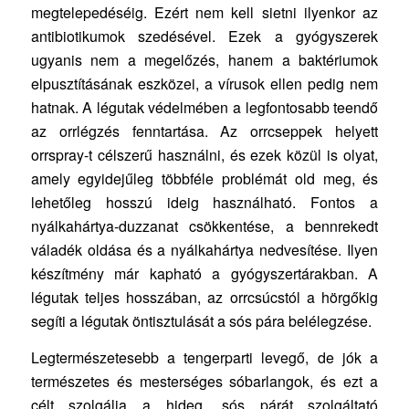
megtelepedéséig. Ezért nem kell sietni ilyenkor az
antibiotikumok szedésével. Ezek a gyógyszerek
ugyanis nem a megelőzés, hanem a baktériumok
elpusztításának eszközei, a vírusok ellen pedig nem
hatnak. A légutak védelmében a legfontosabb teendő
az orrlégzés fenntartása. Az orrcseppek helyett
orrspray-t célszerű használni, és ezek közül is olyat,
amely egyidejűleg többféle problémát old meg, és
lehetőleg hosszú ideig használható. Fontos a
nyálkahártya-duzzanat csökkentése, a bennrekedt
váladék oldása és a nyálkahártya nedvesítése. Ilyen
készítmény már kapható a gyógyszertárakban. A
légutak teljes hosszában, az orrcsúcstól a hörgőkig
segíti a légutak öntisztulását a sós pára belélegzése.
Legtermészetesebb a tengerparti levegő, de jók a
természetes és mesterséges sóbarlangok, és ezt a
célt szolgálja a hideg, sós párát szolgáltató