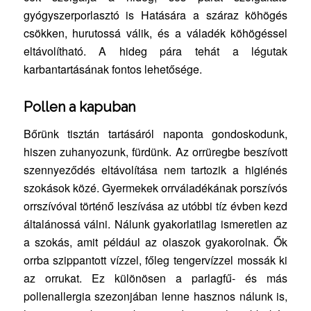
gyógyszerporlasztó is Hatására a száraz köhögés
csökken, hurutossá válik, és a váladék köhögéssel
eltávolítható. A hideg pára tehát a légutak
karbantartásának fontos lehetősége.
Pollen a kapuban
Bőrünk tisztán tartásáról naponta gondoskodunk,
hiszen zuhanyozunk, fürdünk. Az orrüregbe beszívott
szennyeződés eltávolítása nem tartozik a higiénés
szokások közé. Gyermekek orrváladékának porszívós
orrszívóval történő leszívása az utóbbi tíz évben kezd
általánossá válni. Nálunk gyakorlatilag ismeretlen az
a szokás, amit például az olaszok gyakorolnak. Ők
orrba szippantott vízzel, főleg tengervízzel mossák ki
az orrukat. Ez különösen a parlagfű- és más
pollenallergia szezonjában lenne hasznos nálunk is,