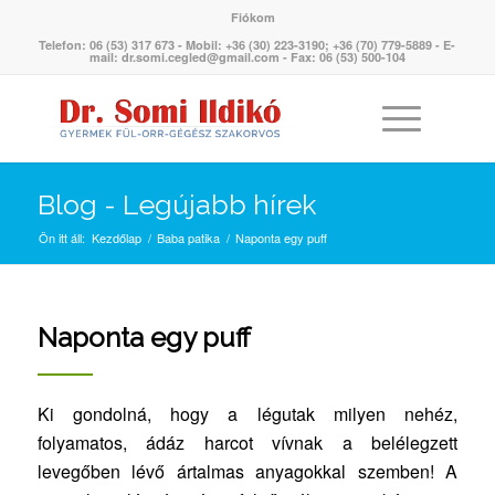
Fiókom
Telefon: 06 (53) 317 673 - Mobil: +36 (30) 223-3190; +36 (70) 779-5889 - E-
mail: dr.somi.cegled@gmail.com - Fax: 06 (53) 500-104
Blog - Legújabb hírek
Ön itt áll:
Kezdőlap
/
Baba patika
/
Naponta egy puff
Naponta egy puff
Ki gondolná, hogy a légutak milyen nehéz,
folyamatos, ádáz harcot vívnak a belélegzett
levegőben lévő ártalmas anyagokkal szemben! A