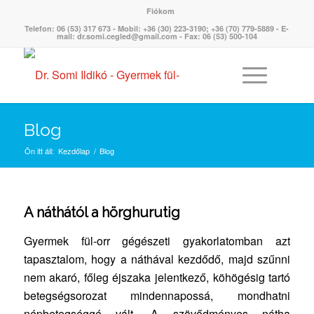
Fiókom
Telefon: 06 (53) 317 673 - Mobil: +36 (30) 223-3190; +36 (70) 779-5889 - E-
mail: dr.somi.cegled@gmail.com - Fax: 06 (53) 500-104
Blog
Ön itt áll:
Kezdőlap
/
Blog
A náthától a hörghurutig
Gyermek fül-orr gégészeti gyakorlatomban azt
tapasztalom, hogy a náthával kezdődő, majd szűnni
nem akaró, főleg éjszaka jelentkező, köhögésig tartó
betegségsorozat mindennapossá, mondhatni
népbetegséggé vált. A szövődményes nátha