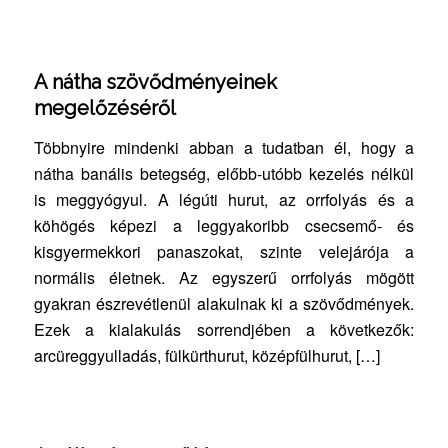
A nátha szövődményeinek
megelőzéséről
Többnyire mindenki abban a tudatban él, hogy a
nátha banális betegség, előbb-utóbb kezelés nélkül
is meggyógyul. A légúti hurut, az orrfolyás és a
köhögés képezi a leggyakoribb csecsemő- és
kisgyermekkori panaszokat, szinte velejárója a
normális életnek. Az egyszerű orrfolyás mögött
gyakran észrevétlenül alakulnak ki a szövődmények.
Ezek a kialakulás sorrendjében a következők:
arcüreggyulladás, fülkürthurut, középfülhurut, […]