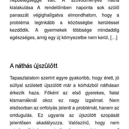
kialakulása A rendelőmben naponta sok szülő
panaszát végighallgatva elmondhatom, hogy a
probléma leginkább a közösségbe kerüléssel
kezdődik. A gyermekek többsége mindaddig
egészséges, amíg egy új környezetbe nem kerül, […]
A náthás újszülött
Tapasztalatom szerint egyre gyakoribb, hogy érett, jó
súllyal született újszülött már a kórházból náthásan
érkezik haza. Főként az első gyerekes, fiatal
kismamáknál okoz ez nagy izgalmat. Nem
elsősorban az orrfolyás jelenti a problémát, hanem az
orrdugulás. Ez ugyanis az újszülött szopását
jelentősen akadályozza. Valószínű, hogy nem