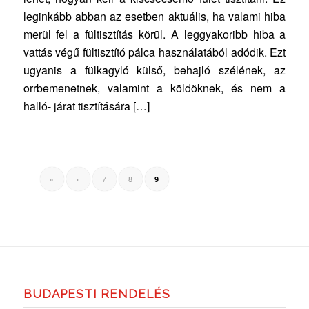
leginkább abban az esetben aktuális, ha valami hiba
merül fel a fültisztítás körül. A leggyakoribb hiba a
vattás végű fültisztító pálca használatából adódik. Ezt
ugyanis a fülkagyló külső, behajló szélének, az
orrbemenetnek, valamint a köldöknek, és nem a
halló- járat tisztítására […]
«
‹
7
8
9
BUDAPESTI RENDELÉS