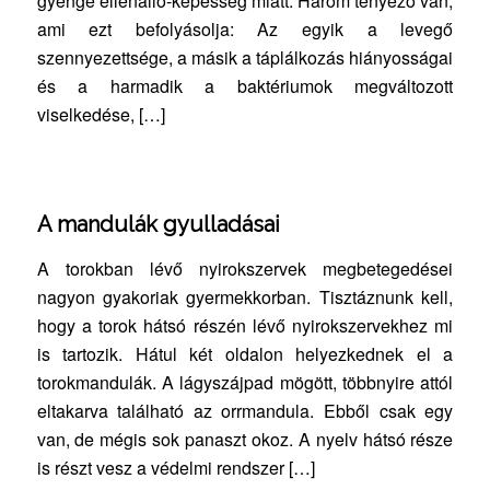
gyenge ellenálló-képesség miatt. Három tényező van,
ami ezt befolyásolja: Az egyik a levegő
szennyezettsége, a másik a táplálkozás hiányosságai
és a harmadik a baktériumok megváltozott
viselkedése, […]
A mandulák gyulladásai
A torokban lévő nyirokszervek megbetegedései
nagyon gyakoriak gyermekkorban. Tisztáznunk kell,
hogy a torok hátsó részén lévő nyirokszervekhez mi
is tartozik. Hátul két oldalon helyezkednek el a
torokmandulák. A lágyszájpad mögött, többnyire attól
eltakarva található az orrmandula. Ebből csak egy
van, de mégis sok panaszt okoz. A nyelv hátsó része
is részt vesz a védelmi rendszer […]