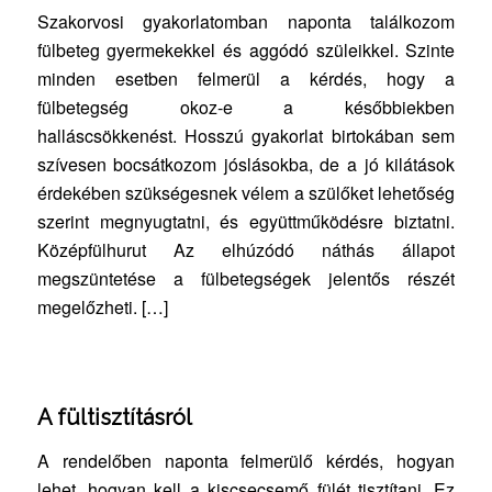
Szakorvosi gyakorlatomban naponta találkozom
fülbeteg gyermekekkel és aggódó szüleikkel. Szinte
minden esetben felmerül a kérdés, hogy a
fülbetegség okoz-e a későbbiekben
halláscsökkenést. Hosszú gyakorlat birtokában sem
szívesen bocsátkozom jóslásokba, de a jó kilátások
érdekében szükségesnek vélem a szülőket lehetőség
szerint megnyugtatni, és együttműködésre biztatni.
Középfülhurut Az elhúzódó náthás állapot
megszüntetése a fülbetegségek jelentős részét
megelőzheti. […]
A fültisztításról
A rendelőben naponta felmerülő kérdés, hogyan
lehet, hogyan kell a kiscsecsemő fülét tisztítani. Ez