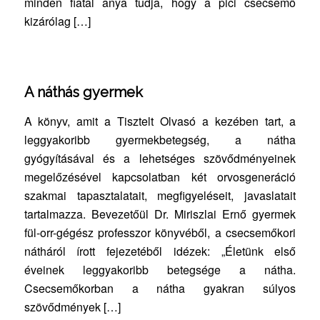
minden fiatal anya tudja, hogy a pici csecsemő
kizárólag […]
A náthás gyermek
A könyv, amit a Tisztelt Olvasó a kezében tart, a
leggyakoribb gyermekbetegség, a nátha
gyógyításával és a lehetséges szövődményeinek
megelőzésével kapcsolatban két orvosgeneráció
szakmai tapasztalatait, megfigyeléseit, javaslatait
tartalmazza. Bevezetőül Dr. Miriszlai Ernő gyermek
fül-orr-gégész professzor könyvéből, a csecsemőkori
nátháról írott fejezetéből idézek: „Életünk első
éveinek leggyakoribb betegsége a nátha.
Csecsemőkorban a nátha gyakran súlyos
szövődmények […]