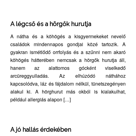
A légcső és a hörgők hurutja
A nátha és a köhögés a kisgyermekeket nevelő
családok mindennapos gondjai közé tartozik. A
gyakran ismétlődő orrfolyás és a szűnni nem akaró
köhögés hátterében nemcsak a hörgők hurutja áll,
hanem az alattomos gócként viselkedő
arcüreggyulladás. Az elhúzódó náthához
kapcsolódva, láz és fájdalom nélkül, tünetszegényen
alakul ki. A hörghurut más okból is kialakulhat,
például allergiás alapon […]
A jó hallás érdekében